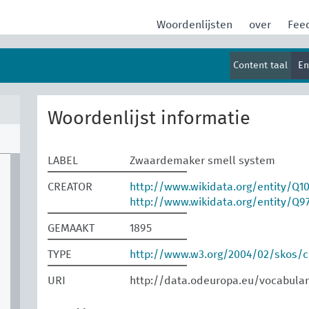
Woordenlijsten
over
Fee
Content taal
En
Woordenlijst informatie
LABEL
Zwaardemaker smell system
CREATOR
http://www.wikidata.org/entity/Q1
http://www.wikidata.org/entity/Q9
GEMAAKT
1895
TYPE
http://www.w3.org/2004/02/skos/
URI
http://data.odeuropa.eu/vocabul