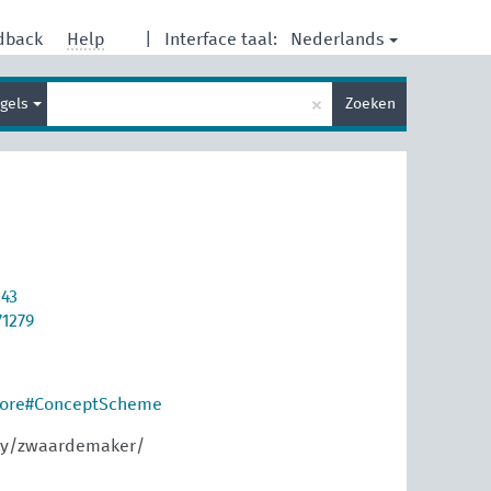
Nederlands
dback
Help
|
Interface taal:
Type
×
gels
Zoeken
je
zoekterm
043
71279
core#ConceptScheme
ary/zwaardemaker/