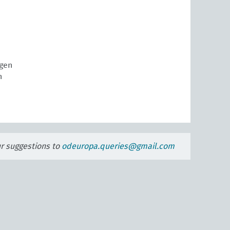
gen
n
E
ur suggestions to
odeuropa.queries@gmail.com