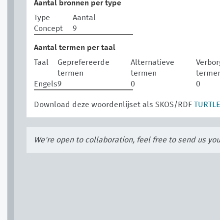
Aantal bronnen per type
Type
Aantal
Concept
9
Aantal termen per taal
Taal
Geprefereerde
Alternatieve
Verbor
termen
termen
terme
Engels
9
0
0
Download deze woordenlijset als SKOS/RDF
TURTL
We're open to collaboration, feel free to send us yo