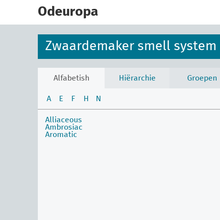
skip
to
Odeuropa
main
content
Zwaardemaker smell system
Alfabetish
Hiërarchie
Groepen
A
E
F
H
N
Alliaceous
Ambrosiac
Aromatic