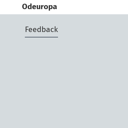
skip
to
Odeuropa
main
content
Feedback