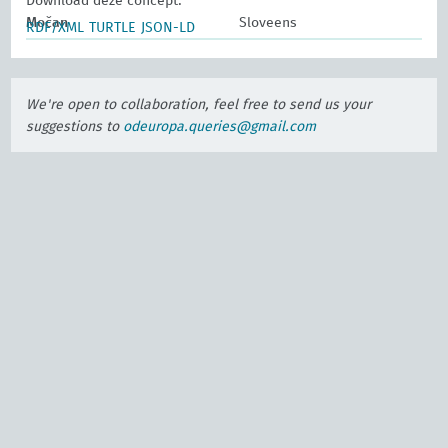
Download deze concept:
Močan
Sloveens
RDF/XML
TURTLE
JSON-LD
We're open to collaboration, feel free to send us your
suggestions to
odeuropa.queries@gmail.com