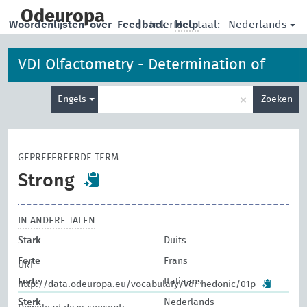
skip
to
Odeuropa
Nederlands
Woordenlijsten
over
Feedback
|
Interface taal:
Help
main
content
VDI Olfactometry - Determination of
Type
Hedonic Odour Tone
×
Engels
Zoeken
je
zoekterm
GEPREFEREERDE TERM
Strong
IN ANDERE TALEN
Stark
Duits
Forte
Frans
URI
Forte
Italiaans
http://data.odeuropa.eu/vocabulary/vdi-hedonic/01p
Sterk
Nederlands