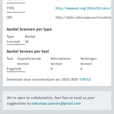
TYPE
http://www.w3.org/2004/02/skos/
URI
http://data.odeuropa.eu/vocabular
Aantal bronnen per type
Type
Aantal
Concept
58
Aantal termen per taal
Taal
Geprefereerde
Alternatieve
Verborgen
termen
termen
termen
Engels
58
0
0
Download deze woordenlijset als SKOS/RDF
TURTLE
We're open to collaboration, feel free to send us your
suggestions to
odeuropa.queries@gmail.com