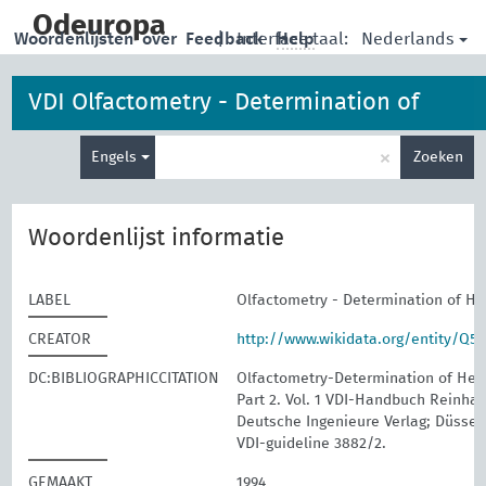
skip
to
Odeuropa
Nederlands
Woordenlijsten
over
Feedback
|
Interface taal:
Help
main
content
VDI Olfactometry - Determination of
Type
Hedonic Odour Tone
×
Engels
Zoeken
je
zoekterm
Woordenlijst informatie
LABEL
Olfactometry - Determination of H
CREATOR
http://www.wikidata.org/entity/Q5
DC:BIBLIOGRAPHICCITATION
Olfactometry-Determination of Hed
Part 2. Vol. 1 VDI-Handbuch Reinhalt
Deutsche Ingenieure Verlag; Düssel
VDI-guideline 3882/2.
GEMAAKT
1994