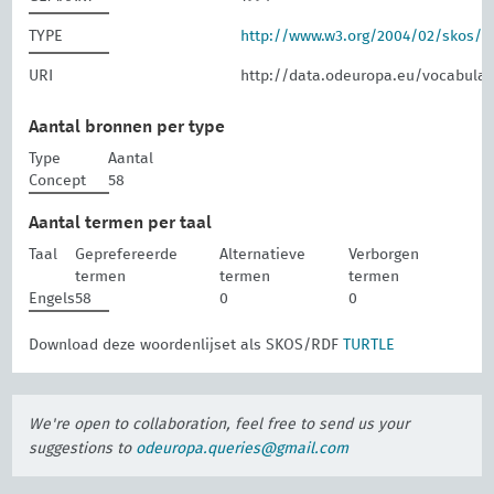
TYPE
http://www.w3.org/2004/02/skos/
URI
http://data.odeuropa.eu/vocabular
Aantal bronnen per type
Type
Aantal
Concept
58
Aantal termen per taal
Taal
Geprefereerde
Alternatieve
Verborgen
termen
termen
termen
Engels
58
0
0
Download deze woordenlijset als SKOS/RDF
TURTLE
We're open to collaboration, feel free to send us your
suggestions to
odeuropa.queries@gmail.com