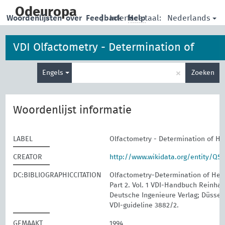
skip
to
Odeuropa
Nederlands
Woordenlijsten
over
Feedback
|
Interface taal:
Help
main
content
VDI Olfactometry - Determination of
Type
Hedonic Odour Tone
×
Engels
Zoeken
je
zoekterm
Woordenlijst informatie
LABEL
Olfactometry - Determination of H
CREATOR
http://www.wikidata.org/entity/Q5
DC:BIBLIOGRAPHICCITATION
Olfactometry-Determination of Hed
Part 2. Vol. 1 VDI-Handbuch Reinhalt
Deutsche Ingenieure Verlag; Düssel
VDI-guideline 3882/2.
GEMAAKT
1994