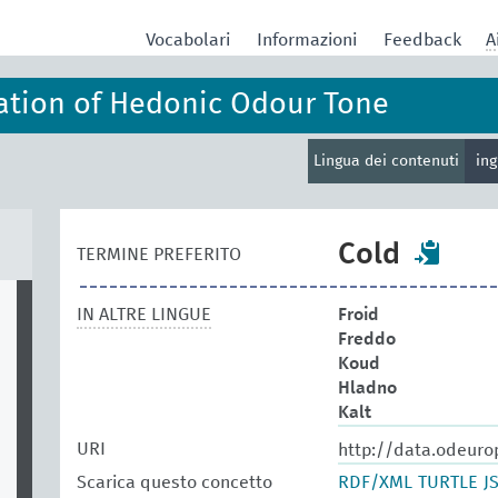
Vocabolari
Informazioni
Feedback
A
ation of Hedonic Odour Tone
Lingua dei contenuti
in
Cold
TERMINE PREFERITO
IN ALTRE LINGUE
Froid
Freddo
Koud
Hladno
Kalt
URI
http://data.odeuro
Scarica questo concetto
RDF/XML
TURTLE
J