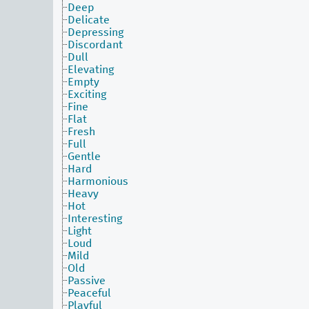
Deep
Delicate
Depressing
Discordant
Dull
Elevating
Empty
Exciting
Fine
Flat
Fresh
Full
Gentle
Hard
Harmonious
Heavy
Hot
Interesting
Light
Loud
Mild
Old
Passive
Peaceful
Playful