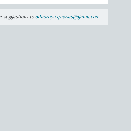
ur suggestions to
odeuropa.queries@gmail.com