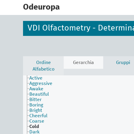
skip
to
Odeuropa
main
content
VDI Olfactometry - Determin
Ordine
Gerarchia
Gruppi
Alfabetico
Active
Aggressive
Awake
Beautiful
Bitter
Boring
Bright
Cheerful
Coarse
Cold
Dark