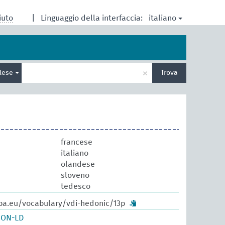
italiano
iuto
|
Linguaggio della interfaccia:
Inserisci
×
glese
Trova
un
termine
per
la
ricerca
francese
italiano
olandese
sloveno
tedesco
pa.eu/vocabulary/vdi-hedonic/13p
SON-LD