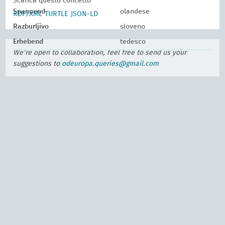
Scarica questo concetto
Spannend
olandese
RDF/XML
TURTLE
JSON-LD
Razburljivo
sloveno
Erhebend
tedesco
We're open to collaboration, feel free to send us your
suggestions to
odeuropa.queries@gmail.com