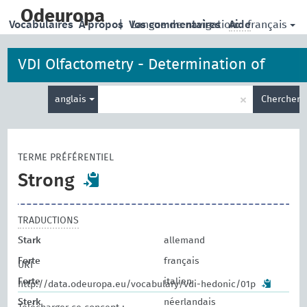
skip
to
Odeuropa
français
Vocabulaires
À propos
|
Vos commentaires
Langue de navigation:
Aide
main
content
VDI Olfactometry - Determination of
Entrez
Hedonic Odour Tone
×
anglais
Chercher
votre
terme
de
recherche
TERME PRÉFÉRENTIEL
Strong
TRADUCTIONS
Stark
allemand
Forte
français
URI
Forte
italien
http://data.odeuropa.eu/vocabulary/vdi-hedonic/01p
Sterk
néerlandais