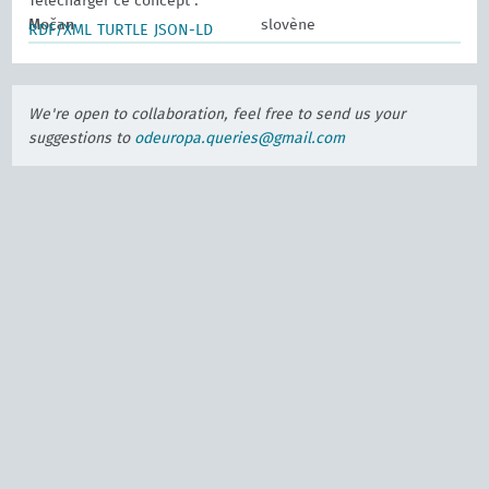
Télécharger ce concept :
Močan
slovène
RDF/XML
TURTLE
JSON-LD
We're open to collaboration, feel free to send us your
suggestions to
odeuropa.queries@gmail.com