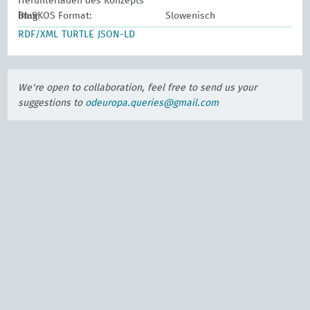
Herunterladen des Konzepts
Blag
im SKOS Format:
Slowenisch
RDF/XML
TURTLE
JSON-LD
We're open to collaboration, feel free to send us your
suggestions to
odeuropa.queries@gmail.com