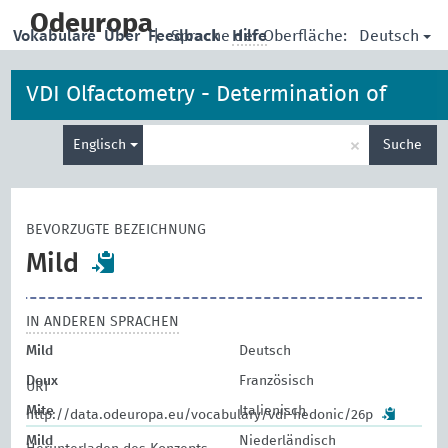
skip
to
Odeuropa
Deutsch
Vokabulare
Über
Feedback
|
Sprache der Oberfläche:
Hilfe
main
content
VDI Olfactometry - Determination of
Suche
Hedonic Odour Tone
×
Englisch
Suche
eingeben
BEVORZUGTE BEZEICHNUNG
Mild
IN ANDEREN SPRACHEN
Mild
Deutsch
Doux
Französisch
URI
Mite
Italienisch
http://data.odeuropa.eu/vocabulary/vdi-hedonic/26p
Mild
Niederländisch