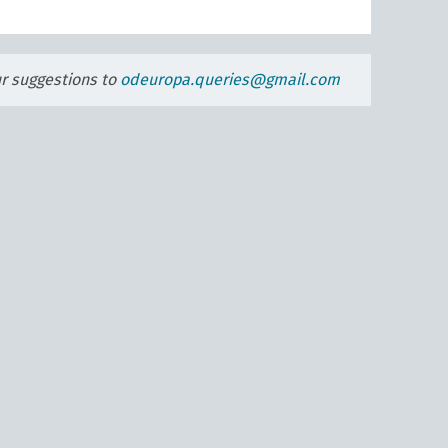
ur suggestions to
odeuropa.queries@gmail.com