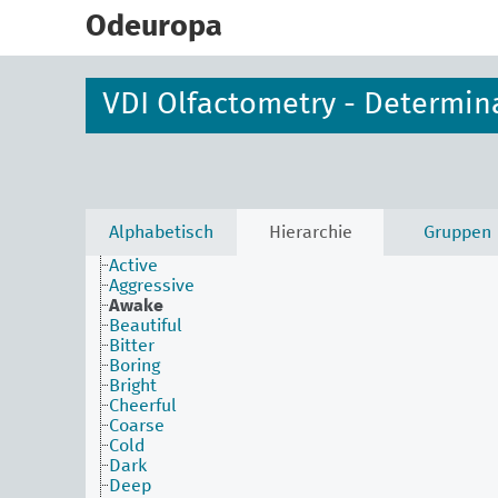
skip
to
Odeuropa
main
content
VDI Olfactometry - Determin
Alphabetisch
Hierarchie
Gruppen
Active
Aggressive
Awake
Beautiful
Bitter
Boring
Bright
Cheerful
Coarse
Cold
Dark
Deep