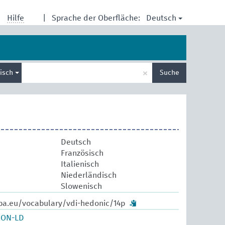
Deutsch
Hilfe
|
Sprache der Oberfläche:
Suche
×
lisch
Suche
eingeben
Deutsch
Französisch
Italienisch
Niederländisch
Slowenisch
pa.eu/vocabulary/vdi-hedonic/14p
SON-LD