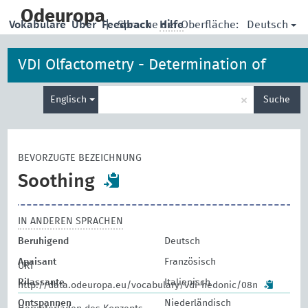
skip
to
Odeuropa
Deutsch
Vokabulare
Über
Feedback
|
Sprache der Oberfläche:
Hilfe
main
content
VDI Olfactometry - Determination of
Suche
Hedonic Odour Tone
×
Englisch
Suche
eingeben
BEVORZUGTE BEZEICHNUNG
Soothing
IN ANDEREN SPRACHEN
Beruhigend
Deutsch
Apaisant
Französisch
URI
Rilassante
Italienisch
http://data.odeuropa.eu/vocabulary/vdi-hedonic/08n
Ontspannen
Niederländisch