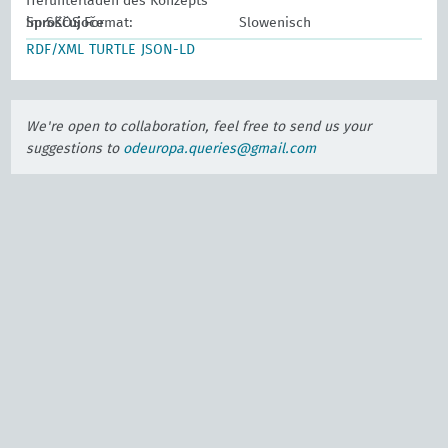
Herunterladen des Konzepts
Sproščujoče
im SKOS Format:
Slowenisch
RDF/XML
TURTLE
JSON-LD
We're open to collaboration, feel free to send us your
suggestions to
odeuropa.queries@gmail.com