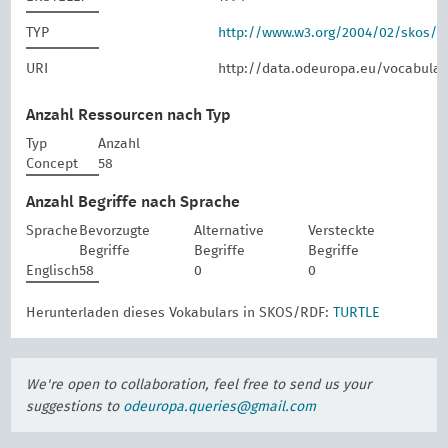
TYP
http://www.w3.org/2004/02/skos/
URI
http://data.odeuropa.eu/vocabular
Anzahl Ressourcen nach Typ
Typ
Anzahl
Concept
58
Anzahl Begriffe nach Sprache
Sprache
Bevorzugte
Alternative
Versteckte
Begriffe
Begriffe
Begriffe
Englisch
58
0
0
Herunterladen dieses Vokabulars in SKOS/RDF:
TURTLE
We're open to collaboration, feel free to send us your
suggestions to
odeuropa.queries@gmail.com