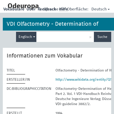
skip
to
Odeuropa
Deutsch
Vokabulare
Über
Feedback
|
Sprache der Oberfläche:
Hilfe
main
content
VDI Olfactometry - Determination of
Suche
Hedonic Odour Tone
×
Englisch
Suche
eingeben
Informationen zum Vokabular
TITEL
Olfactometry - Determination of H
ERSTELLER/IN
http://www.wikidata.org/entity/Q5
DC:BIBLIOGRAPHICCITATION
Olfactometry-Determination of Hed
Part 2. Vol. 1 VDI-Handbuch Reinhalt
Deutsche Ingenieure Verlag; Düssel
VDI-guideline 3882/2.
ERSTELLT
1994