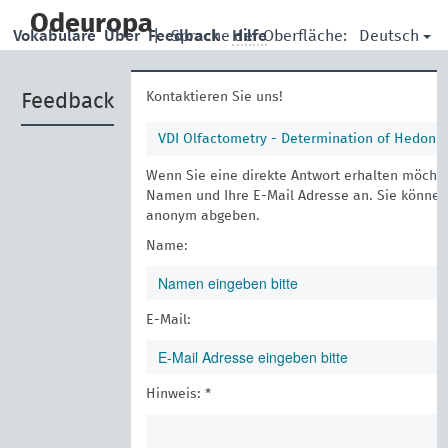
skip
to
Odeuropa
Deutsch
Vokabulare
Über
Feedback
|
Sprache der Oberfläche:
Hilfe
main
content
Kontaktieren Sie uns!
Feedback
VDI Olfactometry - Determination of Hedoni
Wenn Sie eine direkte Antwort erhalten möchte
Namen und Ihre E-Mail Adresse an. Sie könne
anonym abgeben.
Name:
E-Mail:
Hinweis: *