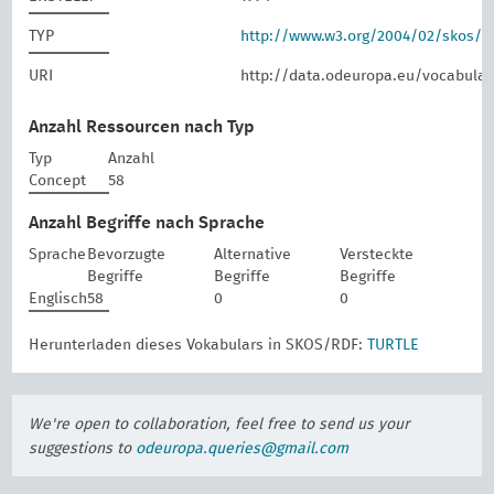
TYP
http://www.w3.org/2004/02/skos/
URI
http://data.odeuropa.eu/vocabular
Anzahl Ressourcen nach Typ
Typ
Anzahl
Concept
58
Anzahl Begriffe nach Sprache
Sprache
Bevorzugte
Alternative
Versteckte
Begriffe
Begriffe
Begriffe
Englisch
58
0
0
Herunterladen dieses Vokabulars in SKOS/RDF:
TURTLE
We're open to collaboration, feel free to send us your
suggestions to
odeuropa.queries@gmail.com