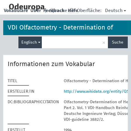
skip
to
Odeuropa
Deutsch
Vokabulare
Über
Feedback
|
Sprache der Oberfläche:
Hilfe
main
content
VDI Olfactometry - Determination of
Suche
Hedonic Odour Tone
×
Englisch
Suche
eingeben
Informationen zum Vokabular
TITEL
Olfactometry - Determination of H
ERSTELLER/IN
http://www.wikidata.org/entity/Q5
DC:BIBLIOGRAPHICCITATION
Olfactometry-Determination of Hed
Part 2. Vol. 1 VDI-Handbuch Reinhalt
Deutsche Ingenieure Verlag; Düssel
VDI-guideline 3882/2.
ERSTELLT
1994