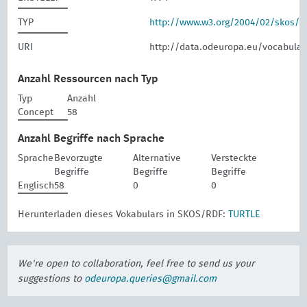
TYP
http://www.w3.org/2004/02/skos/
URI
http://data.odeuropa.eu/vocabular
Anzahl Ressourcen nach Typ
Typ
Anzahl
Concept
58
Anzahl Begriffe nach Sprache
Sprache
Bevorzugte
Alternative
Versteckte
Begriffe
Begriffe
Begriffe
Englisch
58
0
0
Herunterladen dieses Vokabulars in SKOS/RDF:
TURTLE
We're open to collaboration, feel free to send us your
suggestions to
odeuropa.queries@gmail.com