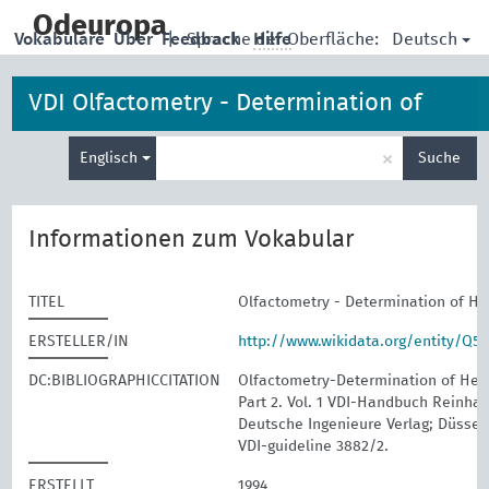
skip
to
Odeuropa
Deutsch
Vokabulare
Über
Feedback
|
Sprache der Oberfläche:
Hilfe
main
content
VDI Olfactometry - Determination of
Suche
Hedonic Odour Tone
×
Englisch
Suche
eingeben
Informationen zum Vokabular
TITEL
Olfactometry - Determination of H
ERSTELLER/IN
http://www.wikidata.org/entity/Q5
DC:BIBLIOGRAPHICCITATION
Olfactometry-Determination of Hed
Part 2. Vol. 1 VDI-Handbuch Reinhalt
Deutsche Ingenieure Verlag; Düssel
VDI-guideline 3882/2.
ERSTELLT
1994