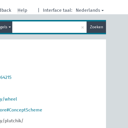
Nederlands
dback
Help
|
Interface taal:
Type
×
gels
Zoeken
je
zoekterm
664215
ry/wheel
core#ConceptScheme
y/plutchik/