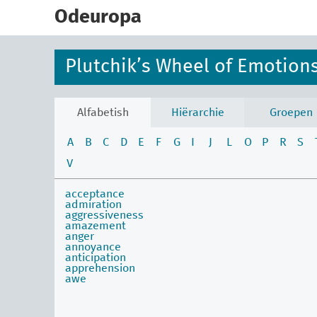
skip
to
Odeuropa
main
content
Plutchik’s Wheel of Emotion
Alfabetish
Hiërarchie
Groepen
A
B
C
D
E
F
G
I
J
L
O
P
R
S
V
acceptance
admiration
aggressiveness
amazement
anger
annoyance
anticipation
apprehension
awe