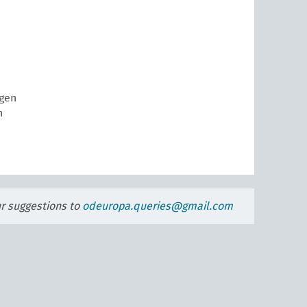
gen
n
E
ur suggestions to
odeuropa.queries@gmail.com