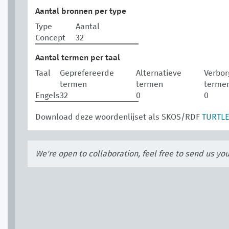
Aantal bronnen per type
Type
Aantal
Concept
32
Aantal termen per taal
Taal
Geprefereerde
Alternatieve
Verbor
termen
termen
terme
Engels
32
0
0
Download deze woordenlijset als SKOS/RDF
TURTL
We're open to collaboration, feel free to send us yo