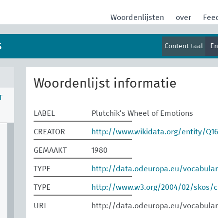
Woordenlijsten
over
Fee
s
Content taal
En
Woordenlijst informatie
T
LABEL
Plutchik’s Wheel of Emotions
CREATOR
http://www.wikidata.org/entity/Q1
GEMAAKT
1980
TYPE
http://data.odeuropa.eu/vocabula
TYPE
http://www.w3.org/2004/02/skos/
URI
http://data.odeuropa.eu/vocabular