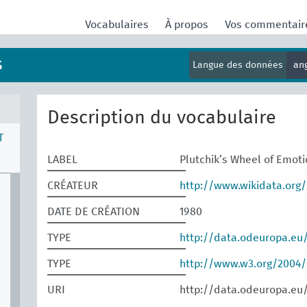
Vocabulaires
À propos
Vos commentai
s
Langue des données
an
Description du vocabulaire
T
LABEL
Plutchik’s Wheel of Emot
CRÉATEUR
http://www.wikidata.org/
DATE DE CRÉATION
1980
TYPE
http://data.odeuropa.eu
TYPE
http://www.w3.org/2004
URI
http://data.odeuropa.eu