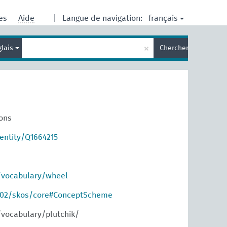
français
res
Aide
|
Langue de navigation:
Entrez
×
glais
Chercher
votre
terme
de
recherche
ions
entity/Q1664215
/vocabulary/wheel
/02/skos/core#ConceptScheme
/vocabulary/plutchik/