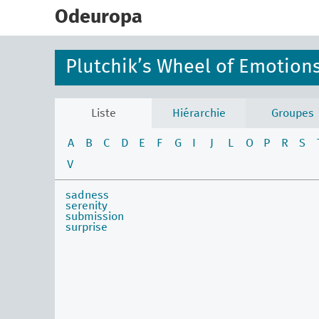
skip
to
Odeuropa
main
content
Plutchik’s Wheel of Emotion
Liste
Hiérarchie
Groupes
A
B
C
D
E
F
G
I
J
L
O
P
R
S
V
sadness
serenity
submission
surprise