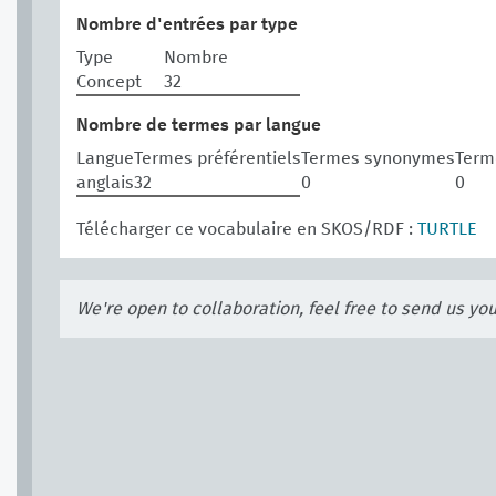
Nombre d'entrées par type
Type
Nombre
Concept
32
Nombre de termes par langue
Langue
Termes préférentiels
Termes synonymes
Term
anglais
32
0
0
Télécharger ce vocabulaire en SKOS/RDF :
TURTLE
We're open to collaboration, feel free to send us yo