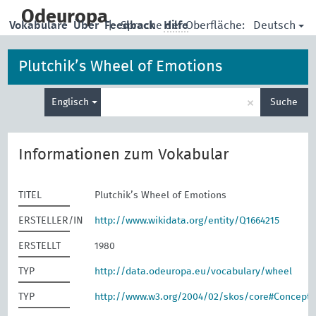
skip
to
Odeuropa
Deutsch
Vokabulare
Über
Feedback
|
Sprache der Oberfläche:
Hilfe
main
content
Plutchik’s Wheel of Emotions
Suche
×
Englisch
Suche
eingeben
Informationen zum Vokabular
TITEL
Plutchik’s Wheel of Emotions
ERSTELLER/IN
http://www.wikidata.org/entity/Q1664215
ERSTELLT
1980
TYP
http://data.odeuropa.eu/vocabulary/wheel
TYP
http://www.w3.org/2004/02/skos/core#Concept