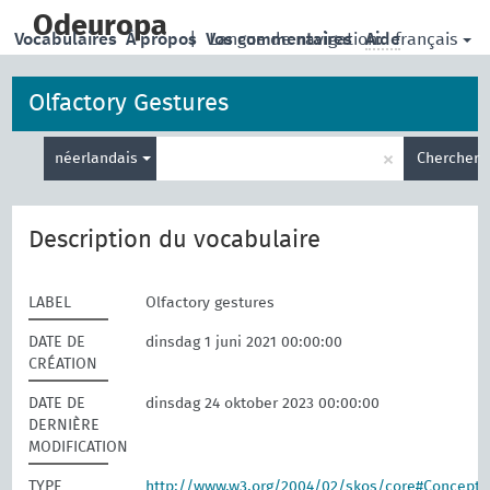
skip
to
Odeuropa
français
Vocabulaires
À propos
|
Vos commentaires
Langue de navigation:
Aide
main
content
Olfactory Gestures
Entrez
×
néerlandais
Chercher
votre
terme
de
recherche
Description du vocabulaire
LABEL
Olfactory gestures
DATE DE
dinsdag 1 juni 2021 00:00:00
CRÉATION
DATE DE
dinsdag 24 oktober 2023 00:00:00
DERNIÈRE
MODIFICATION
TYPE
http://www.w3.org/2004/02/skos/core#Concept