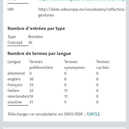
URI
http://data.odeuropa.eu/vocabulary/olfactory-
gestures
Nombre d'entrées par type
Type
Nombre
Concept
36
Nombre de termes par langue
Langue
Termes
Termes
Termes
préférentiels
synonymes
cachés
allemand
0
0
0
anglais
36
8
0
français
33
0
0
italien
32
17
0
néerlandais
16
11
0
slovène
31
9
0
Télécharger ce vocabulaire en SKOS/RDF :
TURTLE