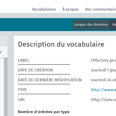
Vocabulaires
À propos
Vos commentai
Langue des données
it
Description du vocabulaire
V
LABEL
Olfactory ge
DATE DE CRÉATION
martedì 1 giu
DATE DE DERNIÈRE MODIFICATION
martedì 24 o
TYPE
http://www.
URI
http://data.
Nombre d'entrées par type