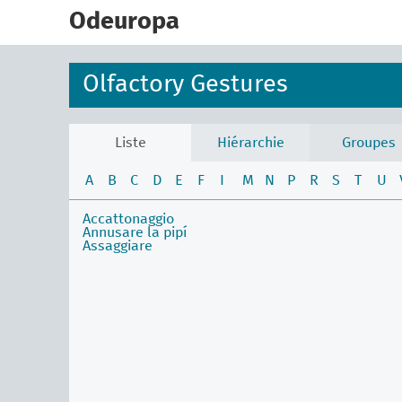
skip
to
Odeuropa
main
content
Olfactory Gestures
Liste
Hiérarchie
Groupes
A
B
C
D
E
F
I
M
N
P
R
S
T
U
Accattonaggio
Annusare la pipí
Assaggiare