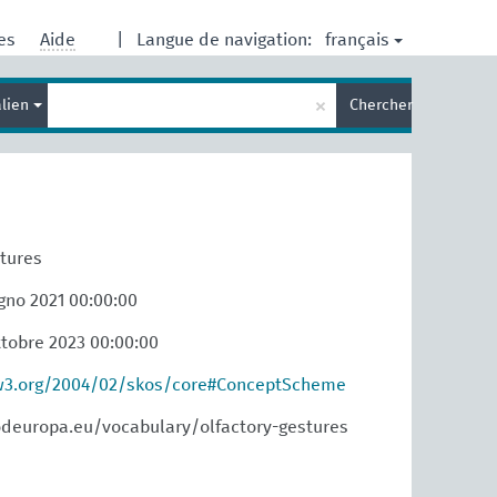
français
res
Aide
|
Langue de navigation:
Entrez
×
alien
Chercher
votre
terme
de
recherche
stures
gno 2021 00:00:00
ttobre 2023 00:00:00
w3.org/2004/02/skos/core#ConceptScheme
odeuropa.eu/vocabulary/olfactory-gestures