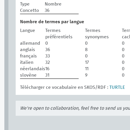
Type
Nombre
Concetto
36
Nombre de termes par langue
Langue
Termes
Termes
Ter
préférentiels
synonymes
cac
allemand
0
0
0
anglais
36
8
0
français
33
0
0
italien
32
17
0
néerlandais
16
11
0
slovène
31
9
0
Télécharger ce vocabulaire en SKOS/RDF :
TURTLE
We're open to collaboration, feel free to send us yo