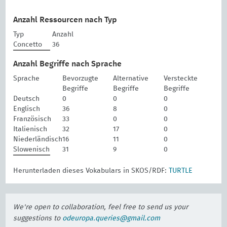
Anzahl Ressourcen nach Typ
Typ
Anzahl
Concetto
36
Anzahl Begriffe nach Sprache
Sprache
Bevorzugte
Alternative
Versteckte
Begriffe
Begriffe
Begriffe
Deutsch
0
0
0
Englisch
36
8
0
Französisch
33
0
0
Italienisch
32
17
0
Niederländisch
16
11
0
Slowenisch
31
9
0
Herunterladen dieses Vokabulars in SKOS/RDF:
TURTLE
We're open to collaboration, feel free to send us your
suggestions to
odeuropa.queries@gmail.com