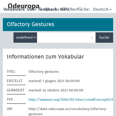
skip
to
Odeuropa
Deutsch
Vokabulare
Über
Feedback
|
Sprache der Oberfläche:
Hilfe
main
content
Olfactory Gestures
Suche
×
undefined
Suche
eingeben
Informationen zum Vokabular
TITEL
Olfactory gestures
ERSTELLT
martedì 1 giugno 2021 00:00:00
GEÄNDERT
martedì 24 ottobre 2023 00:00:00
TYP
http://www.w3.org/2004/02/skos/core#ConceptSch
URI
http://data.odeuropa.eu/vocabulary/olfactory-
gestures