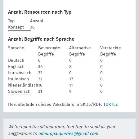
Anzahl Ressourcen nach Typ
Typ
Anzahl
Konzept
36
Anzahl Begriffe nach Sprache
Sprache
Bevorzugte
Alternative
Versteckte
Begriffe
Begriffe
Begriffe
Deutsch
0
0
0
Englisch
36
8
0
Französisch
33
0
0
Italienisch
32
17
0
Niederländisch
16
11
0
Slowenisch
31
9
0
Herunterladen dieses Vokabulars in SKOS/RDF:
TURTLE
We're open to collaboration, feel free to send us your
suggestions to
odeuropa.queries@gmail.com