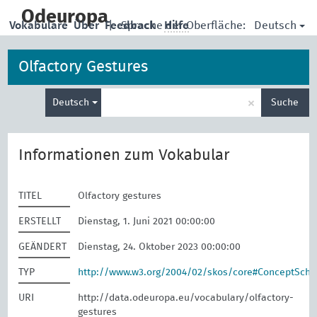
skip
to
Odeuropa
Deutsch
Vokabulare
Über
Feedback
|
Sprache der Oberfläche:
Hilfe
main
content
Olfactory Gestures
Suche
×
Deutsch
Suche
eingeben
Informationen zum Vokabular
TITEL
Olfactory gestures
ERSTELLT
Dienstag, 1. Juni 2021 00:00:00
GEÄNDERT
Dienstag, 24. Oktober 2023 00:00:00
TYP
http://www.w3.org/2004/02/skos/core#ConceptSch
URI
http://data.odeuropa.eu/vocabulary/olfactory-
gestures