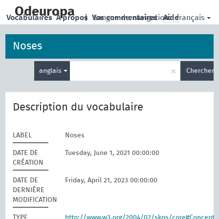
skip
to
Odeuropa
français
Vocabulaires
À propos
|
Vos commentaires
Langue de navigation:
Aide
main
content
Noses
Entrez
×
anglais
Chercher
votre
terme
de
recherche
Description du vocabulaire
LABEL
Noses
DATE DE
Tuesday, June 1, 2021 00:00:00
CRÉATION
DATE DE
Friday, April 21, 2023 00:00:00
DERNIÈRE
MODIFICATION
TYPE
http://www.w3.org/2004/02/skos/core#Concept