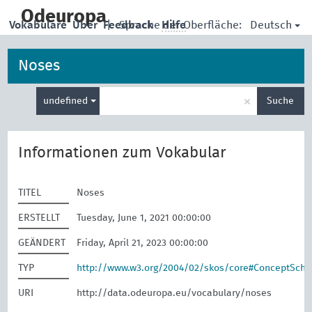
skip
to
Odeuropa
Deutsch
Vokabulare
Über
Feedback
|
Sprache der Oberfläche:
Hilfe
main
content
Noses
Suche
×
undefined
Suche
eingeben
Informationen zum Vokabular
TITEL
Noses
ERSTELLT
Tuesday, June 1, 2021 00:00:00
GEÄNDERT
Friday, April 21, 2023 00:00:00
TYP
http://www.w3.org/2004/02/skos/core#ConceptSch
URI
http://data.odeuropa.eu/vocabulary/noses