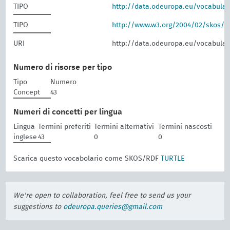
TIPO
http://data.odeuropa.eu/vocabula
TIPO
http://www.w3.org/2004/02/skos/
URI
http://data.odeuropa.eu/vocabular
Numero di risorse per tipo
Tipo
Numero
Concept
43
Numeri di concetti per lingua
Lingua
Termini preferiti
Termini alternativi
Termini nascosti
inglese
43
0
0
Scarica questo vocabolario come SKOS/RDF
TURTLE
We're open to collaboration, feel free to send us your
suggestions to
odeuropa.queries@gmail.com