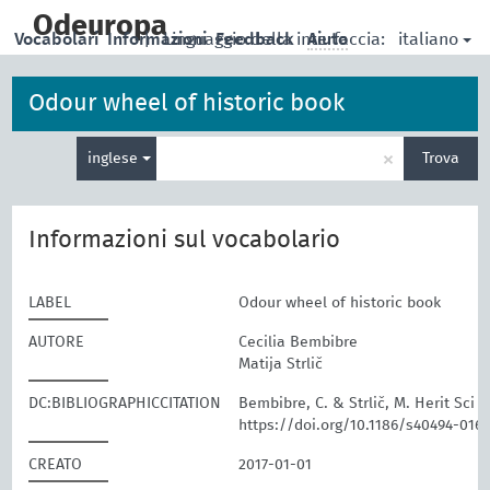
skip
to
Odeuropa
italiano
Vocabolari
Informazioni
|
Linguaggio della interfaccia:
Feedback
Aiuto
main
content
Odour wheel of historic book
Inserisci
×
inglese
Trova
un
termine
per
la
Informazioni sul vocabolario
ricerca
LABEL
Odour wheel of historic book
AUTORE
Cecilia Bembibre
Matija Strlič
DC:BIBLIOGRAPHICCITATION
Bembibre, C. & Strlič, M. Herit Sci (2
https://doi.org/10.1186/s40494-016-
CREATO
2017-01-01