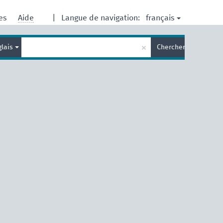
français
res
Aide
|
Langue de navigation:
Entrez
×
glais
Chercher
votre
terme
de
recherche