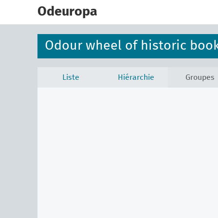
skip
to
Odeuropa
main
content
Odour wheel of historic boo
Liste
Hiérarchie
Groupes