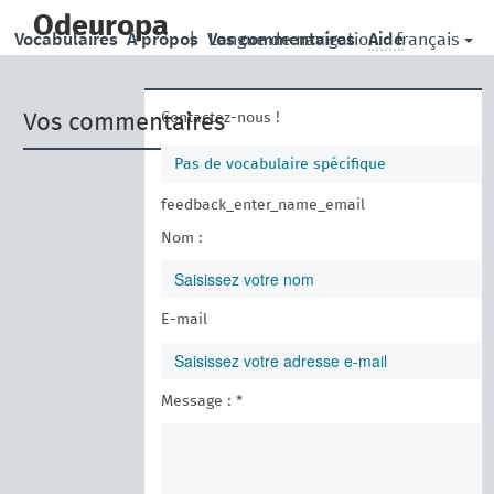
skip
to
Odeuropa
français
Vocabulaires
À propos
|
Vos commentaires
Langue de navigation:
Aide
main
content
Contactez-nous !
Vos commentaires
Pas de vocabulaire spécifique
feedback_enter_name_email
Nom :
E-mail
Message : *