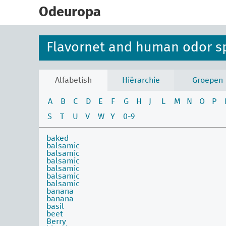
skip
to
Odeuropa
main
content
Flavornet and human odor s
Alfabetish
Hiërarchie
Groepen
A
B
C
D
E
F
G
H
J
L
M
N
O
P
S
T
U
V
W
Y
0-9
baked
balsamic
balsamic
balsamic
balsamic
balsamic
balsamic
banana
banana
basil
beet
Berry