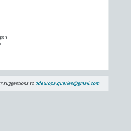
gen
n
E
ur suggestions to
odeuropa.queries@gmail.com