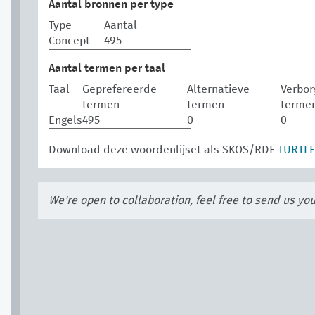
Aantal bronnen per type
Type
Aantal
Concept
495
Aantal termen per taal
Taal
Geprefereerde
Alternatieve
Verbor
termen
termen
terme
Engels
495
0
0
Download deze woordenlijset als SKOS/RDF
TURTL
We're open to collaboration, feel free to send us yo