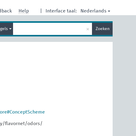
Nederlands
dback
Help
|
Interface taal:
Type
×
gels
Zoeken
je
zoekterm
core#ConceptScheme
y/flavornet/odors/