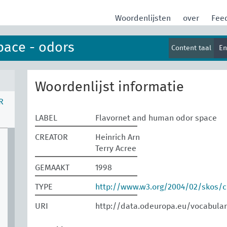
Woordenlijsten
over
Fee
pace - odors
Content taal
En
Woordenlijst informatie
R
LABEL
Flavornet and human odor space
CREATOR
Heinrich Arn
Terry Acree
GEMAAKT
1998
TYPE
http://www.w3.org/2004/02/skos/
URI
http://data.odeuropa.eu/vocabular