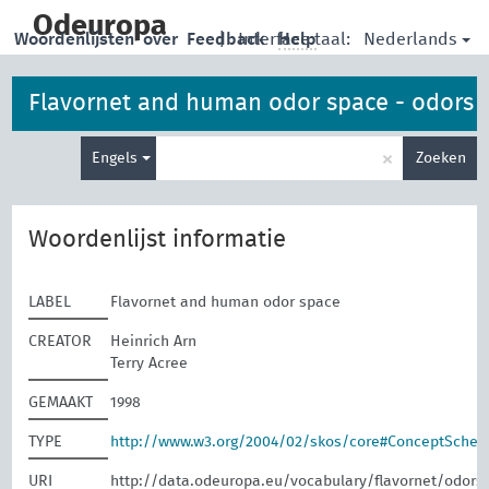
skip
to
Odeuropa
Nederlands
Woordenlijsten
over
Feedback
|
Interface taal:
Help
main
content
Flavornet and human odor space - odors
Type
×
Engels
Zoeken
je
zoekterm
Woordenlijst informatie
LABEL
Flavornet and human odor space
CREATOR
Heinrich Arn
Terry Acree
GEMAAKT
1998
TYPE
http://www.w3.org/2004/02/skos/core#ConceptSche
URI
http://data.odeuropa.eu/vocabulary/flavornet/odors