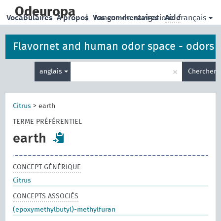
skip
to
Odeuropa
français
Vocabulaires
À propos
|
Vos commentaires
Langue de navigation:
Aide
main
content
Flavornet and human odor space - odors
Entrez
×
anglais
Chercher
votre
terme
de
recherche
Citrus
>
earth
TERME PRÉFÉRENTIEL
earth
CONCEPT GÉNÉRIQUE
Citrus
CONCEPTS ASSOCIÉS
(epoxymethylbutyl)-methylfuran