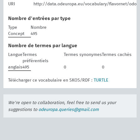
URI
http://data.odeuropa.eu/vocabulary/flavornet/odor
Nombre d'entrées par type
Type
Nombre
Concept
495
Nombre de termes par langue
Langue
Termes
Termes synonymes
Termes cachés
préférentiels
anglais
495
0
0
Télécharger ce vocabulaire en SKOS/RDF :
TURTLE
We're open to collaboration, feel free to send us your
suggestions to
odeuropa.queries@gmail.com