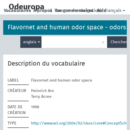
skip
to
Odeuropa
français
Vocabulaires
À propos
|
Vos commentaires
Langue de navigation:
Aide
main
content
Flavornet and human odor space - odors
Entrez
×
anglais
Chercher
votre
terme
de
recherche
Description du vocabulaire
LABEL
Flavornet and human odor space
CRÉATEUR
Heinrich Arn
Terry Acree
DATE DE
1998
CRÉATION
TYPE
http://www.w3.org/2004/02/skos/core#ConceptSch