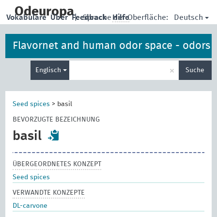
skip
to
Odeuropa
Deutsch
Vokabulare
Über
Feedback
|
Sprache der Oberfläche:
Hilfe
main
content
Flavornet and human odor space - odors
Suche
×
Englisch
Suche
eingeben
Seed spices
>
basil
BEVORZUGTE BEZEICHNUNG
basil
ÜBERGEORDNETES KONZEPT
Seed spices
VERWANDTE KONZEPTE
DL-carvone