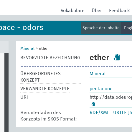
Vokabulare
Über
Feedback
pace - odors
Sprache der Inhalte
Eng
Mineral
>
ether
ether
BEVORZUGTE BEZEICHNUNG
ÜBERGEORDNETES
Mineral
KONZEPT
VERWANDTE KONZEPTE
pentanone
URI
http://data.odeuro
Herunterladen des
RDF/XML
TURTLE
J
Konzepts im SKOS Format: