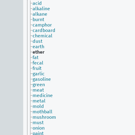
acid
alkaline
alkane
burnt
camphor
cardboard
chemical
dust
earth
ether
fat
fecal
fruit
garlic
gasoline
green
meat
medicine
metal
mold
mothball
mushroom
must
onion
paint