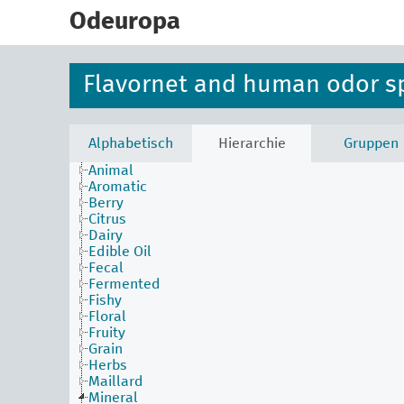
skip
to
Odeuropa
main
content
Flavornet and human odor s
Alphabetisch
Hierarchie
Gruppen
Animal
Aromatic
Berry
Citrus
Dairy
Edible Oil
Fecal
Fermented
Fishy
Floral
Fruity
Grain
Herbs
Maillard
Mineral