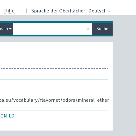
Deutsch
Hilfe
|
Sprache der Oberfläche:
Suche
×
lisch
Suche
eingeben
pa.eu/vocabulary/flavornet/odors/mineral_ether
SON-LD