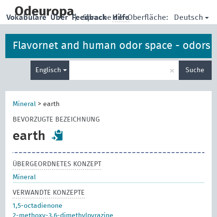
skip
to
Odeuropa
Deutsch
Vokabulare
Über
Feedback
|
Sprache der Oberfläche:
Hilfe
main
content
Flavornet and human odor space - odors
Suche
×
Englisch
Suche
eingeben
Mineral
>
earth
BEVORZUGTE BEZEICHNUNG
earth
ÜBERGEORDNETES KONZEPT
Mineral
VERWANDTE KONZEPTE
1,5-octadienone
2-methoxy-3,6-dimethylpyrazine