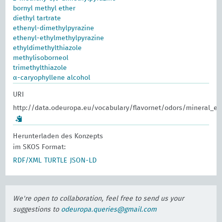
bornyl methyl ether
diethyl tartrate
ethenyl-dimethylpyrazine
ethenyl-ethylmethylpyrazine
ethyldimethylthiazole
methylisoborneol
trimethylthiazole
α-caryophyllene alcohol
URI
http://data.odeuropa.eu/vocabulary/flavornet/odors/mineral_ea
Herunterladen des Konzepts
im SKOS Format:
RDF/XML
TURTLE
JSON-LD
We're open to collaboration, feel free to send us your
suggestions to
odeuropa.queries@gmail.com