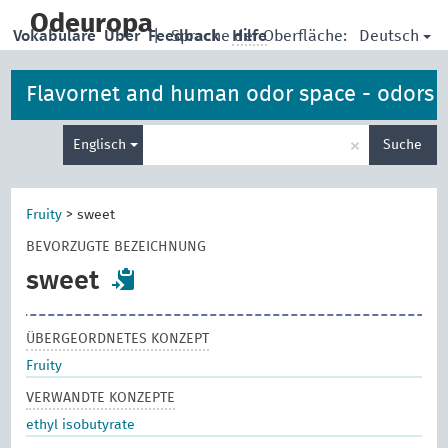
skip
to
Odeuropa
Deutsch
Vokabulare
Über
Feedback
|
Sprache der Oberfläche:
Hilfe
main
content
Flavornet and human odor space - odors
Suche
×
Englisch
Suche
eingeben
Fruity
>
sweet
BEVORZUGTE BEZEICHNUNG
sweet
ÜBERGEORDNETES KONZEPT
Fruity
VERWANDTE KONZEPTE
ethyl isobutyrate