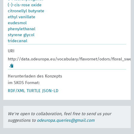
(-)-cis-rose oxide
citronellyl butyrate
ethyl vanillate
eudesmol
phenylethanal
styrene glycol
tridecanal
URI
http://data.odeuropa.eu/vocabulary/flavornet/odors/floral_swee
Herunterladen des Konzepts
im SKOS Format:
RDF/XML
TURTLE
JSON-LD
We're open to collaboration, feel free to send us your
suggestions to
odeuropa.queries@gmail.com