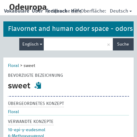
skip
to
Odeuropa
Deutsch
Vokabulare
Über
Feedback
|
Sprache der Oberfläche:
Hilfe
main
content
Flavornet and human odor space - odors
Suche
×
Englisch
Suche
eingeben
Floral
>
sweet
BEVORZUGTE BEZEICHNUNG
sweet
ÜBERGEORDNETES KONZEPT
Floral
VERWANDTE KONZEPTE
10-epi-γ-eudesmol
6-Methoxyeugenol