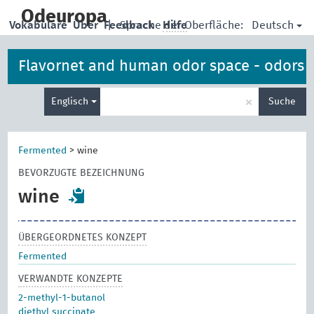
skip
to
Odeuropa
Deutsch
Vokabulare
Über
Feedback
|
Sprache der Oberfläche:
Hilfe
main
content
Flavornet and human odor space - odors
Suche
×
Englisch
Suche
eingeben
Fermented
>
wine
BEVORZUGTE BEZEICHNUNG
wine
ÜBERGEORDNETES KONZEPT
Fermented
VERWANDTE KONZEPTE
2-methyl-1-butanol
diethyl succinate