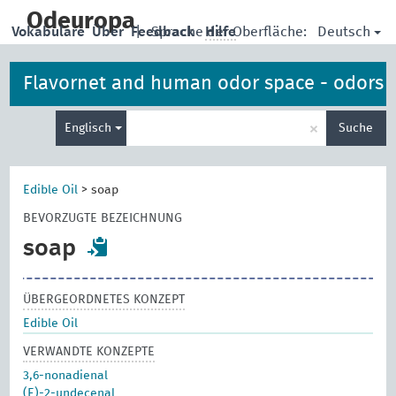
skip
to
Odeuropa
Deutsch
Vokabulare
Über
Feedback
|
Sprache der Oberfläche:
Hilfe
main
content
Flavornet and human odor space - odors
Suche
×
Englisch
Suche
eingeben
Edible Oil
>
soap
BEVORZUGTE BEZEICHNUNG
soap
ÜBERGEORDNETES KONZEPT
Edible Oil
VERWANDTE KONZEPTE
3,6-nonadienal
(E)-2-undecenal