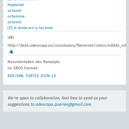
heptenal
octanal
octanone
octenol
(Z)-6-dodecen-γ-lactone
URI
http://data.odeuropa.eu/vocabulary/flavornet/odors/edible_oil
Herunterladen des Konzepts
im SKOS Format:
RDF/XML
TURTLE
JSON-LD
We're open to collaboration, feel free to send us your
suggestions to
odeuropa.queries@gmail.com