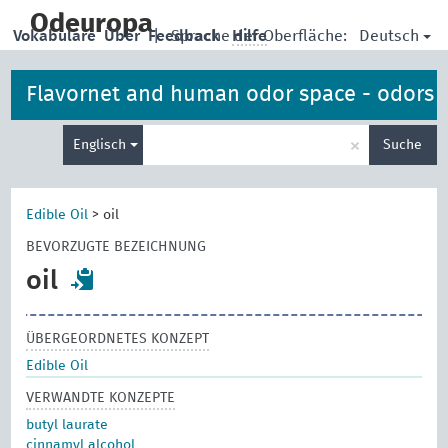
skip
to
Odeuropa
Deutsch
Vokabulare
Über
Feedback
|
Sprache der Oberfläche:
Hilfe
main
content
Flavornet and human odor space - odors
Suche
×
Englisch
Suche
eingeben
Edible Oil
>
oil
BEVORZUGTE BEZEICHNUNG
oil
ÜBERGEORDNETES KONZEPT
Edible Oil
VERWANDTE KONZEPTE
butyl laurate
cinnamyl alcohol