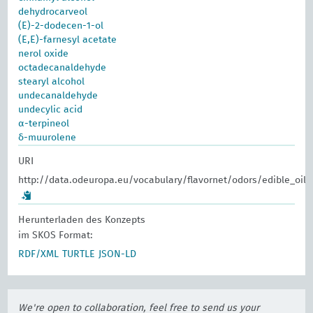
dehydrocarveol
(E)-2-dodecen-1-ol
(E,E)-farnesyl acetate
nerol oxide
octadecanaldehyde
stearyl alcohol
undecanaldehyde
undecylic acid
α-terpineol
δ-muurolene
URI
http://data.odeuropa.eu/vocabulary/flavornet/odors/edible_oil_o
Herunterladen des Konzepts
im SKOS Format:
RDF/XML
TURTLE
JSON-LD
We're open to collaboration, feel free to send us your