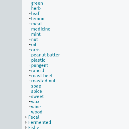
green
herb
leaf
lemon
meat
medicine
mint
nut
oil
orris
peanut butter
plastic
pungent
rancid
roast beef
roasted nut
soap
spice
sweet
wax
wine
wood
Fecal
Fermented
Fishy