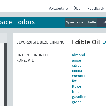
Vokabulare
Über
Feedback
pace - odors
Sprache der Inhalte
Eng
Edible Oil
BEVORZUGTE BEZEICHNUNG
UNTERGEORDNETE
almond
KONZEPTE
anise
citrus
cocoa
coconut
fat
flower
fried
gasoline
green