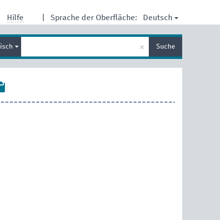
Deutsch
Hilfe
|
Sprache der Oberfläche:
Suche
×
lisch
Suche
eingeben