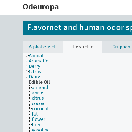
skip
to
Odeuropa
main
content
Flavornet and human odor s
Alphabetisch
Hierarchie
Gruppen
Animal
Aromatic
Berry
Citrus
Dairy
Edible Oil
almond
anise
citrus
cocoa
coconut
fat
flower
fried
gasoline