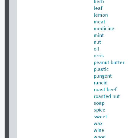
herb
leaf
lemon
meat
medicine
mint
nut
oil
orris
peanut butter
plastic
pungent
rancid
roast beef
roasted nut
soap
spice
sweet
wax
wine
wood