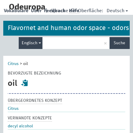
skip
to
Odeuropa
Deutsch
Vokabulare
Über
Feedback
|
Sprache der Oberfläche:
Hilfe
main
content
Flavornet and human odor space - odors
Suche
×
Englisch
Suche
eingeben
Citrus
>
oil
BEVORZUGTE BEZEICHNUNG
oil
ÜBERGEORDNETES KONZEPT
Citrus
VERWANDTE KONZEPTE
decyl alcohol