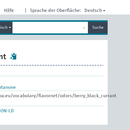
Deutsch
Hilfe
|
Sprache der Oberfläche:
Suche
×
lisch
Suche
eingeben
nt
ntanone
pa.eu/vocabulary/flavornet/odors/berry_black_currant
SON-LD