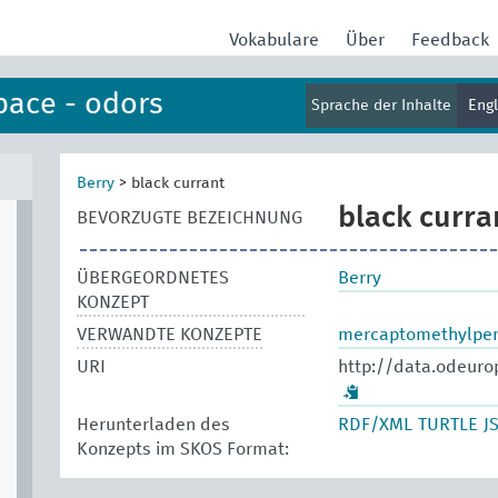
Vokabulare
Über
Feedback
pace - odors
Sprache der Inhalte
Eng
Berry
>
black currant
black curra
BEVORZUGTE BEZEICHNUNG
ÜBERGEORDNETES
Berry
KONZEPT
VERWANDTE KONZEPTE
mercaptomethylpe
URI
http://data.odeuro
Herunterladen des
RDF/XML
TURTLE
J
Konzepts im SKOS Format: