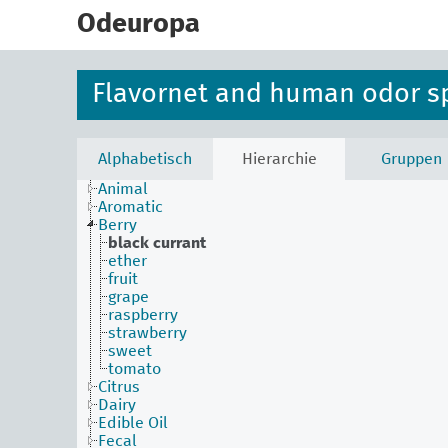
skip
to
Odeuropa
main
content
Flavornet and human odor s
Alphabetisch
Hierarchie
Gruppen
Animal
Aromatic
Berry
black currant
ether
fruit
grape
raspberry
strawberry
sweet
tomato
Citrus
Dairy
Edible Oil
Fecal