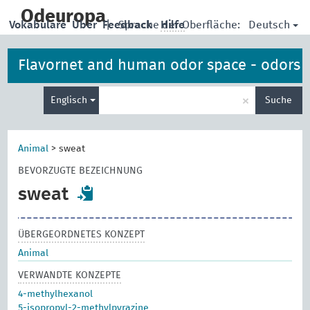
skip
to
Odeuropa
Deutsch
Vokabulare
Über
Feedback
|
Sprache der Oberfläche:
Hilfe
main
content
Flavornet and human odor space - odors
Suche
×
Englisch
Suche
eingeben
Animal
>
sweat
BEVORZUGTE BEZEICHNUNG
sweat
ÜBERGEORDNETES KONZEPT
Animal
VERWANDTE KONZEPTE
4-methylhexanol
5-isopropyl-2-methylpyrazine