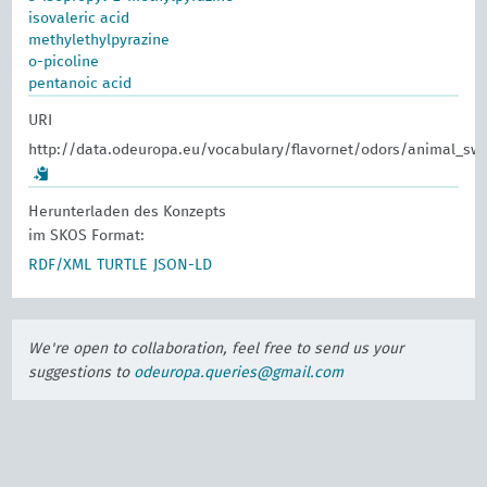
isovaleric acid
methylethylpyrazine
o-picoline
pentanoic acid
URI
http://data.odeuropa.eu/vocabulary/flavornet/odors/animal_sw
Herunterladen des Konzepts
im SKOS Format:
RDF/XML
TURTLE
JSON-LD
We're open to collaboration, feel free to send us your
suggestions to
odeuropa.queries@gmail.com