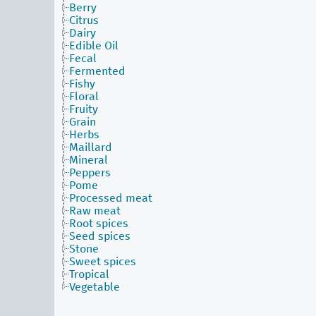
Berry
Citrus
Dairy
Edible Oil
Fecal
Fermented
Fishy
Floral
Fruity
Grain
Herbs
Maillard
Mineral
Peppers
Pome
Processed meat
Raw meat
Root spices
Seed spices
Stone
Sweet spices
Tropical
Vegetable