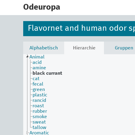
skip
to
Odeuropa
main
content
Flavornet and human odor s
Alphabetisch
Hierarchie
Gruppen
Animal
acid
amine
black currant
cat
fecal
green
plastic
rancid
roast
rubber
smoke
sweat
tallow
Aromatic