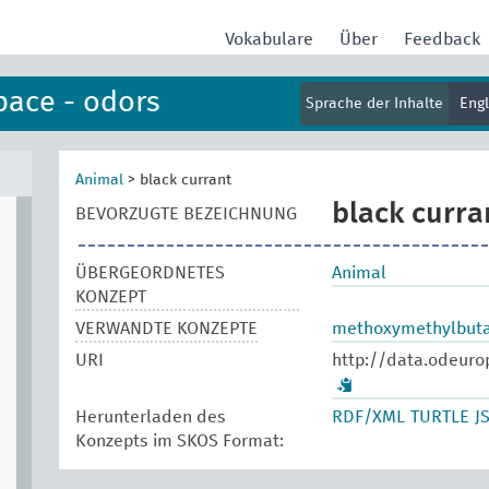
Vokabulare
Über
Feedback
pace - odors
Sprache der Inhalte
Eng
Animal
>
black currant
black curra
BEVORZUGTE BEZEICHNUNG
ÜBERGEORDNETES
Animal
KONZEPT
VERWANDTE KONZEPTE
methoxymethylbuta
URI
http://data.odeuro
Herunterladen des
RDF/XML
TURTLE
J
Konzepts im SKOS Format: