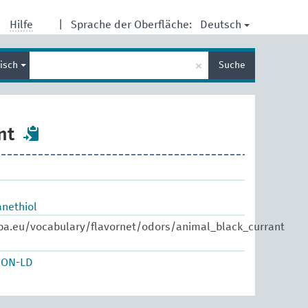
Deutsch
Hilfe
|
Sprache der Oberfläche:
Suche
×
lisch
Suche
eingeben
nt
nethiol
pa.eu/vocabulary/flavornet/odors/animal_black_currant
SON-LD