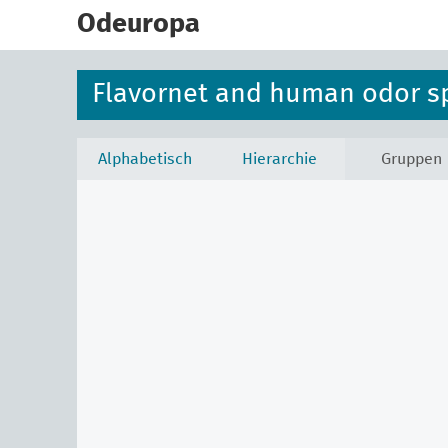
skip
to
Odeuropa
main
content
Flavornet and human odor s
Alphabetisch
Hierarchie
Gruppen