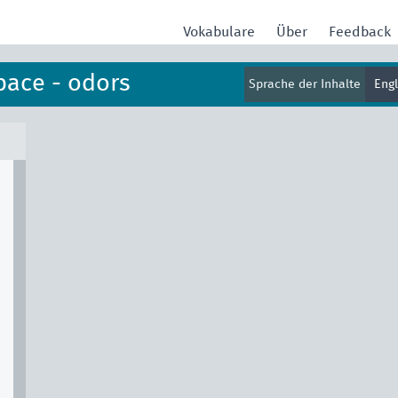
Vokabulare
Über
Feedback
pace - odors
Sprache der Inhalte
Eng