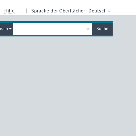
Deutsch
Hilfe
|
Sprache der Oberfläche:
Suche
×
lisch
Suche
eingeben