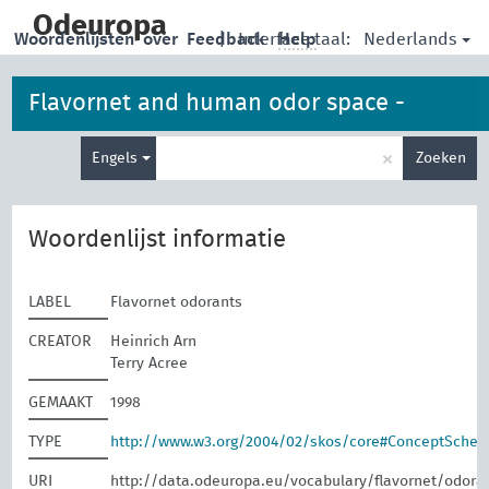
skip
to
Odeuropa
Nederlands
Woordenlijsten
over
Feedback
|
Interface taal:
Help
main
content
Flavornet and human odor space -
Type
odorants
×
Engels
Zoeken
je
zoekterm
Woordenlijst informatie
LABEL
Flavornet odorants
CREATOR
Heinrich Arn
Terry Acree
GEMAAKT
1998
TYPE
http://www.w3.org/2004/02/skos/core#ConceptSche
URI
http://data.odeuropa.eu/vocabulary/flavornet/odora