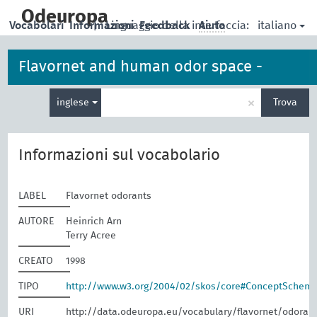
skip
to
Odeuropa
italiano
Vocabolari
Informazioni
|
Linguaggio della interfaccia:
Feedback
Aiuto
main
content
Flavornet and human odor space -
Inserisci
odorants
×
inglese
Trova
un
termine
per
la
Informazioni sul vocabolario
ricerca
LABEL
Flavornet odorants
AUTORE
Heinrich Arn
Terry Acree
CREATO
1998
TIPO
http://www.w3.org/2004/02/skos/core#ConceptSchem
URI
http://data.odeuropa.eu/vocabulary/flavornet/odoran