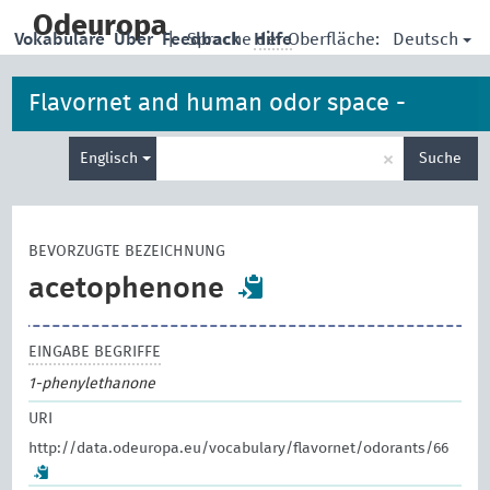
skip
to
Odeuropa
Deutsch
Vokabulare
Über
Feedback
|
Sprache der Oberfläche:
Hilfe
main
content
Flavornet and human odor space -
Suche
odorants
×
Englisch
Suche
eingeben
BEVORZUGTE BEZEICHNUNG
acetophenone
EINGABE BEGRIFFE
1-phenylethanone
URI
http://data.odeuropa.eu/vocabulary/flavornet/odorants/66