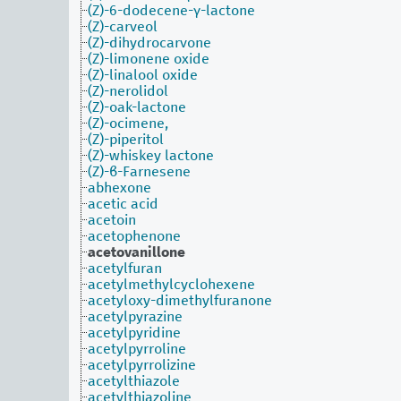
(Z)-6-dodecene-γ-lactone
(Z)-carveol
(Z)-dihydrocarvone
(Z)-limonene oxide
(Z)-linalool oxide
(Z)-nerolidol
(Z)-oak-lactone
(Z)-ocimene,
(Z)-piperitol
(Z)-whiskey lactone
(Z)-β-Farnesene
abhexone
acetic acid
acetoin
acetophenone
acetovanillone
acetylfuran
acetylmethylcyclohexene
acetyloxy-dimethylfuranone
acetylpyrazine
acetylpyridine
acetylpyrroline
acetylpyrrolizine
acetylthiazole
acetylthiazoline