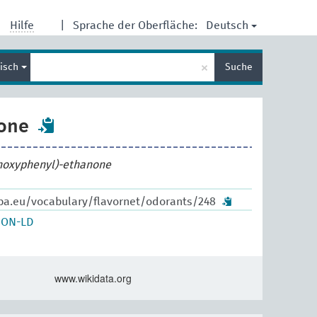
Deutsch
Hilfe
|
Sprache der Oberfläche:
Suche
×
lisch
Suche
eingeben
lone
hoxyphenyl)-ethanone
pa.eu/vocabulary/flavornet/odorants/248
SON-LD
www.wikidata.org