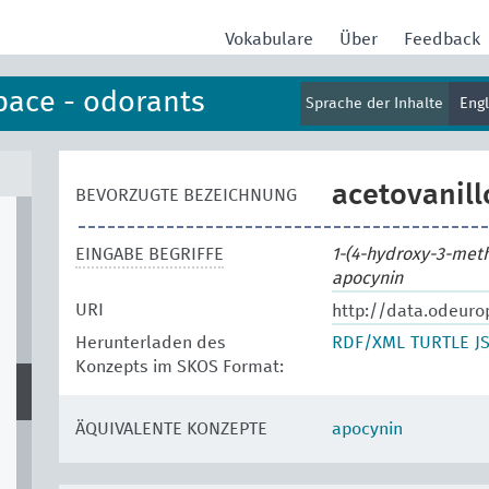
Vokabulare
Über
Feedback
pace - odorants
Sprache der Inhalte
Eng
acetovanil
BEVORZUGTE BEZEICHNUNG
EINGABE BEGRIFFE
1-(4-hydroxy-3-met
apocynin
URI
http://data.odeuro
Herunterladen des
RDF/XML
TURTLE
J
Konzepts im SKOS Format:
ÄQUIVALENTE KONZEPTE
apocynin