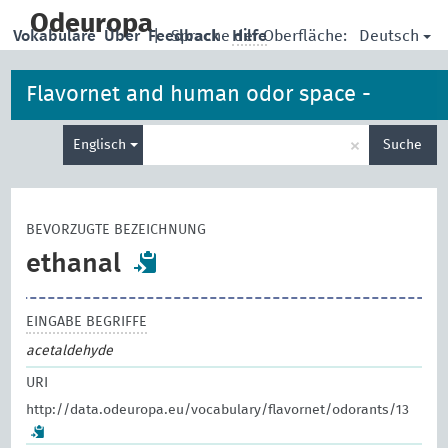
skip
to
Odeuropa
Deutsch
Vokabulare
Über
Feedback
|
Sprache der Oberfläche:
Hilfe
main
content
Flavornet and human odor space -
Suche
odorants
×
Englisch
Suche
eingeben
BEVORZUGTE BEZEICHNUNG
ethanal
EINGABE BEGRIFFE
acetaldehyde
URI
http://data.odeuropa.eu/vocabulary/flavornet/odorants/13